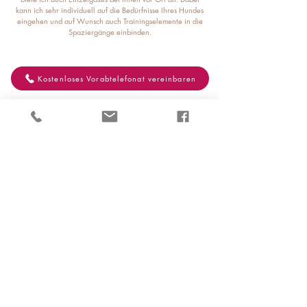
kann ich sehr individuell auf die Bedürfnisse Ihres Hundes
eingehen und auf Wunsch auch Trainingselemente in die
Spaziergänge einbinden.
Kostenloses Vorabtelefonat vereinbaren
Preise
Abo 2 x pro Woche: monatlich 225 € inkl. MwSt.
Abo 3 x pro Woche: monatlich 320 € inkl. MwSt.
Abo 4 x pro Woche: monatlich 405 € inkl. MwSt.
Einzelgassi 60 Minuten: 50 € inkl. MwSt.
Impressum