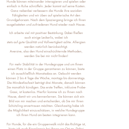
Hunde können miteinander interagieren und spielen oder
einfach in Ruhe schnüffeln. Jeder kommt auf seine Kosten.
Ganz nebenbei verbessern die Hunde ihre sozialen
Fähigkeiten und wir üben auf spielerische Art den
Grundgehorsam. Nach dem Spaziergang bringe ich Ihren
ausgelasteten und zufriedenen Hund wieder nach Hause.
Ich arbeite viel mit positiver Bestärkung. Dabei fließen
auch einige Leckerlis, wobei ich
stets auf
gute Qualität und Vollwertigkeit achte. Allergien
werden natürlich berücksichtigt.
Aversive, also den Hund einschüchternde Methoden,
werden Sie bei mir nicht finden!
Für mehr Stabilität in der Hundegruppe und um Ihnen
einen Platz in der Gruppe garantieren zu können, biete
ich ausschließlich Monatsabos an. Gebucht werden
können 2 bis 4 Tage die Woche, montags bis donnerstags.
Die Mindestlaufzeit beträgt drei Monate, danach können
Sie monatlich kündigen. Das erste Treffen, inklusive Probe-
Gassi, ist kostenlos. Hierfür komme ich zu Ihnen nach
Hause, damit wir uns kennenlernen. Sie können sich ein
Bild von mir machen und entscheiden, ob Sie mir Ihren
Schützling anvertrauen möchten. Gleichzeitig habe ich
die Möglichkeit einzuschätzen, in welche Hundegruppe
ich Ihren Hund am besten integrieren kann.
Für Hunde, für die ein Gruppenwalk nicht das Richtige ist,
biete ich auch Einzelgassis bei Ihnen vor Ort an. Dabei