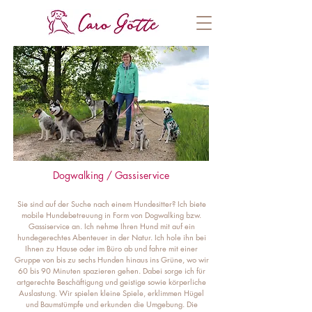
Dogwalking / Gassiservice
Sie sind auf der Suche nach einem Hundesitter? Ich biete
mobile Hundebetreuung in Form von Dogwalking bzw.
Gassiservice an. Ich nehme Ihren Hund mit auf ein
hundegerechtes Abenteuer in der Natur. Ich hole ihn bei
Ihnen zu Hause oder im Büro ab und fahre mit einer
Gruppe von bis zu sechs Hunden hinaus ins Grüne, wo wir
60 bis 90 Minuten spazieren gehen. Dabei sorge ich für
artgerechte Beschäftigung und geistige sowie körperliche
Auslastung. Wir spielen kleine Spiele, erklimmen Hügel
und Baumstümpfe und erkunden die Umgebung. Die